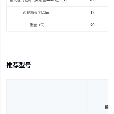
最大径向载荷（离法兰4mm处）(N)
100
齿轮箱长度L1(mm)
19
重量（G）
90
推荐型号
额定